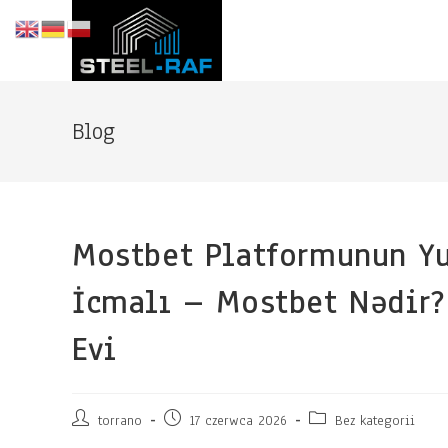
Skip
to
content
Blog
Mostbet Platformunun Yu
İcmalı – Mostbet Nədir?
Evi
Post
Post
Post
torrano
17 czerwca 2026
Bez kategorii
author:
published:
category: