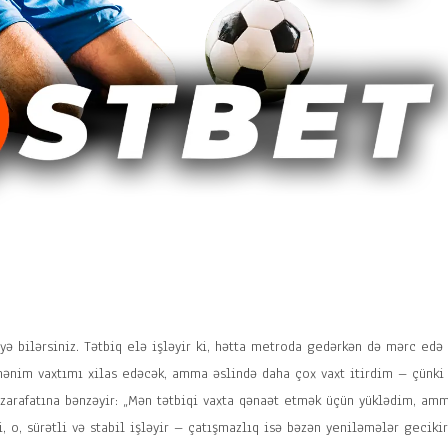
yə bilərsiniz. Tətbiq elə işləyir ki, hətta metroda gedərkən də mərc edə
 mənim vaxtımı xilas edəcək, amma əslində daha çox vaxt itirdim – çünki
 zarafatına bənzəyir: „Mən tətbiqi vaxta qənaət etmək üçün yüklədim, am
, o, sürətli və stabil işləyir – çatışmazlıq isə bəzən yeniləmələr gecikir