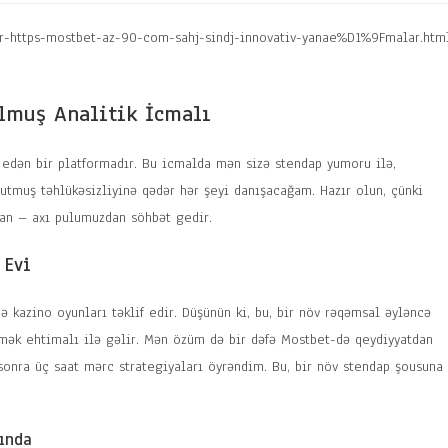
r-https-mostbet-az-90-com-sahj-sindj-innovativ-yanae%D1%9Fmalar.htm
lmuş Analitik İcmalı
edən bir platformadır. Bu icmalda mən sizə stendap yumoru ilə,
tutmuş təhlükəsizliyinə qədər hər şeyi danışacağam. Hazır olun, çünki
dan – axı pulumuzdan söhbət gedir.
 Evi
 kazino oyunları təklif edir. Düşünün ki, bu, bir növ rəqəmsal əyləncə
mək ehtimalı ilə gəlir. Mən özüm də bir dəfə Mostbet-də qeydiyyatdan
onra üç saat mərc strategiyaları öyrəndim. Bu, bir növ stendap şousuna
ında