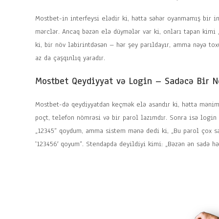
Mostbet-in interfeysi elədir ki, hətta səhər oyanmamış bir in
mərclər. Ancaq bəzən elə düymələr var ki, onları tapan kimi 
ki, bir növ labirintdəsən – hər şey parıldayır, amma nəyə to
az da çaşqınlıq yaradır.
Mostbet Qeydiyyat və Login – Sadəcə Bir N
Mostbet-də qeydiyyatdan keçmək elə asandır ki, hətta mənim 
poçt, telefon nömrəsi və bir parol lazımdır. Sonra isə login 
„12345” qoydum, amma sistem mənə dedi ki, „Bu parol çox sa
'123456′ qoyum”. Stendapda deyildiyi kimi: „Bəzən ən sadə həl