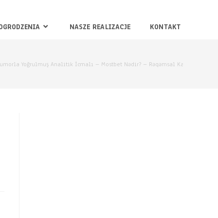
OGRODZENIA
NASZE REALIZACJE
KONTAKT
umorla Yoğrulmuş Analitik İcmalı – Mostbet Nədir? – Rəqəmsal Kazino və Mərc