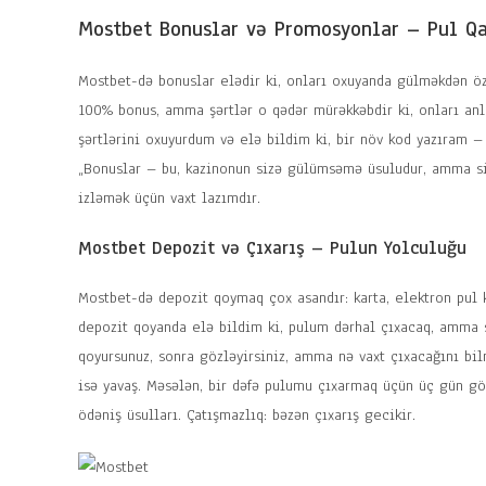
Mostbet Bonuslar və Promosyonlar – Pul Q
Mostbet-də bonuslar elədir ki, onları oxuyanda gülməkdən öz
100% bonus, amma şərtlər o qədər mürəkkəbdir ki, onları anl
şərtlərini oxuyurdum və elə bildim ki, bir növ kod yazıram –
„Bonuslar – bu, kazinonun sizə gülümsəmə üsuludur, amma siz
izləmək üçün vaxt lazımdır.
Mostbet Depozit və Çıxarış – Pulun Yolculuğu
Mostbet-də depozit qoymaq çox asandır: karta, elektron pul k
depozit qoyanda elə bildim ki, pulum dərhal çıxacaq, amma s
qoyursunuz, sonra gözləyirsiniz, amma nə vaxt çıxacağını bilm
isə yavaş. Məsələn, bir dəfə pulumu çıxarmaq üçün üç gün g
ödəniş üsulları. Çatışmazlıq: bəzən çıxarış gecikir.