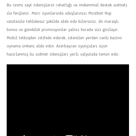
Bu rəsmi sayt ödənişlərin rahatlığı və mükəmməl dəstək xidməti
ilə fərqlənir. Mərc oyunlarında uduşlarınızı Mostbet Rup
vasitəsilə təhlükəsiz şəkildə əldə edə bilərsiniz. Ən maraqlı
bonus və gündəlik promosyonlar yalnız burada sizi gözləyir.
Mobil tətbiqdən istifadə edərək, istənilən yerdən canlı kazino
oynama imkanı əldə edin. Azərbaycan oyunçuları üçün
hazırlanmış bu xidmət ödənişləri yerli valyutada təmin edir.