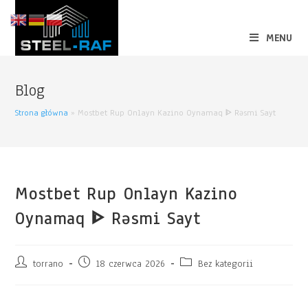
Skip
to
MENU
content
Blog
Strona główna
»
Mostbet Rup Onlayn Kazino Oynamaq ᐈ Rəsmi Sayt
Mostbet Rup Onlayn Kazino
Oynamaq ᐈ Rəsmi Sayt
Post
Post
Post
torrano
18 czerwca 2026
Bez kategorii
author:
published:
category: