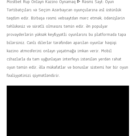
Mostbet Rup Onlayn Kazino Oynamaq ᐈ Rəsmi Sayt: Oyun
Tərtibatçıları və Seçim Azərbaycan oyunçularına əsl üstünlük
təqdim edir. Birbaşa rəsmi vebsaytdan mərc etmək, ödənişlərin
təhlükəsiz və sürətli olmasını təmin edir. Ən populyar
provayderlərin yüksək keyfiyyətli oyunlarını bu platformada tapa
bilərsiniz. Canlı dilerlər tərəfindən aparılan oyunlar həqiqi
kazino atmosferini onlayn yaşatmağa imkan verir. Mobil
cihazlarla da tam uyğunlaşan interfeys istənilən yerdən rahat
oyun təmin edir. Əla mükafatlar və bonuslar sistemi hər bir oyun
fəaliyyətinizi qiymətləndirir.