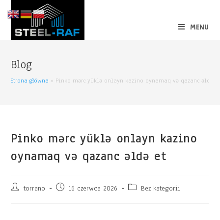
Skip
to
MENU
content
Blog
Strona główna
»
Pinko mərc yüklə onlayn kazino oynamaq və qazanc əldə e
Pinko mərc yüklə onlayn kazino
oynamaq və qazanc əldə et
Post
Post
Post
torrano
16 czerwca 2026
Bez kategorii
author:
published:
category: