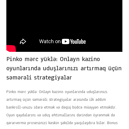
Pinko mərc yüklə: Onlayn kazino
oyunlarında uduşlarınızı artırmaq üçün
səmərəli strategiyalar
Pinko mərc yüklə: Onlayn kazino oyunlarında uduşlarınızı
artırmaq üçün səmərəli strategiyalar arasında ilk addım
bankroll-unuzu idarə etmək və dəqiq büdcə müəyyən etməkdir.
Oyun qaydalarını və uduş ehtimallarını dərindən öyrənmək də
qərarvermə prosesinizi kəskin şəkildə yaxşılaşdıra bilər. Bonus