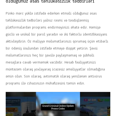
olduğunuz əsas təhlükəsizlik tədbirləri
Pinko mərc yüklə istifadə edərkən etməli olduğunuz əsas
təhlükəsizlik tədbirləri yalnız rəsmi və təsdiqlənmiş
platformalardan proqramı endirməyinizi əhatə edir. Həmişə
güclü və unikal bir parol yaradın və iki faktorlu identifikasiyanı
aktivləşdirin. Öz maliyyə məlumatlarınızı qorumaq üçün etibarlı
bir ödəniş üsulundan istifadə etməyə diqqət yetirin. Şəxsi
məlumatlarınızı heç bir şəxslə paylaşmamaq və şübhəli
mesajlara cavab verməmək vacibdir. Hesab fəaliyyətinizi
müntəzəm olaraq yoxlayaraq icazəsiz əməliyyatlar olmadığına
əmin olun. Son olaraq, avtomatik olaraq yenilənən antivirus
proqramı ilə cihazınızın mühafizəsini təmin edin.