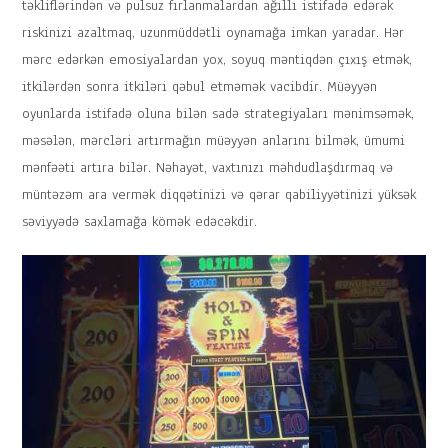
təkliflərindən və pulsuz fırlanmalardan ağıllı istifadə edərək
riskinizi azaltmaq, uzunmüddətli oynamağa imkan yaradar. Hər
mərc edərkən emosiyalardan yox, soyuq məntiqdən çıxış etmək,
itkilərdən sonra itkiləri qəbul etməmək vacibdir. Müəyyən
oyunlarda istifadə oluna bilən sadə strategiyaları mənimsəmək,
məsələn, mərcləri artırmağın müəyyən anlarını bilmək, ümumi
mənfəəti artıra bilər. Nəhayət, vaxtınızı məhdudlaşdırmaq və
müntəzəm ara vermək diqqətinizi və qərar qabiliyyətinizi yüksək
səviyyədə saxlamağa kömək edəcəkdir.