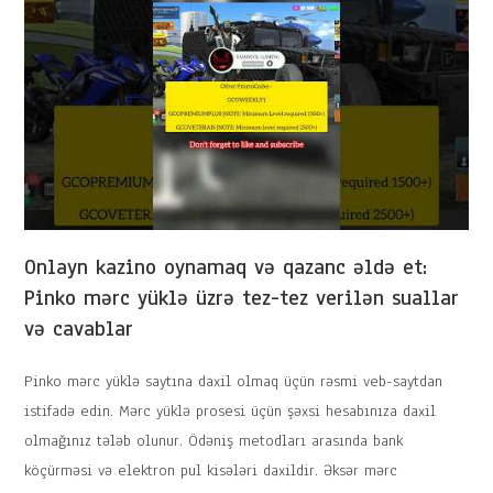
Onlayn kazino oynamaq və qazanc əldə et:
Pinko mərc yüklə üzrə tez-tez verilən suallar
və cavablar
Pinko mərc yüklə saytına daxil olmaq üçün rəsmi veb-saytdan
istifadə edin. Mərc yüklə prosesi üçün şəxsi hesabınıza daxil
olmağınız tələb olunur. Ödəniş metodları arasında bank
köçürməsi və elektron pul kisələri daxildir. Əksər mərc